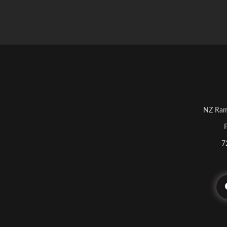
NZ Ram
7