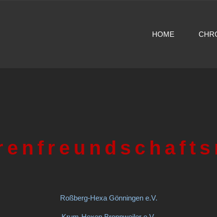
HOME
CHR
renfreundschafts
Roßberg-Hexa Gönningen e.V.
Krum-Hexen Bronnweiler e.V.